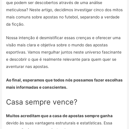
que podem ser descobertos através de uma análise
meticulosa? Neste artigo, decidimos investigar cinco dos mitos
mais comuns sobre apostas no futebol, separando a verdade
da ficção.
Nossa intenção é desmistificar essas crenças e oferecer uma
visão mais clara e objetiva sobre o mundo das apostas
esportivas. Vamos mergulhar juntos neste universo fascinante
e descobrir o que é realmente relevante para quem quer se
aventurar nas apostas.
Ao final, esperamos que todos nós possamos fazer escolhas
mais informadas e conscientes.
Casa sempre vence?
Muitos acreditam que a casa de apostas sempre ganha
devido às suas vantagens estruturais e estatísticas. Essa