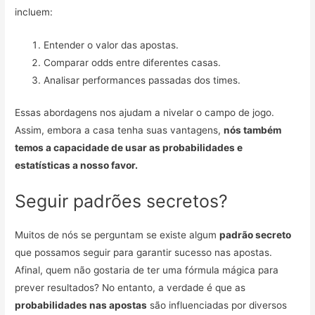
incluem:
Entender o valor das apostas.
Comparar odds entre diferentes casas.
Analisar performances passadas dos times.
Essas abordagens nos ajudam a nivelar o campo de jogo.
Assim, embora a casa tenha suas vantagens,
nós também
temos a capacidade de usar as probabilidades e
estatísticas a nosso favor.
Seguir padrões secretos?
Muitos de nós se perguntam se existe algum
padrão secreto
que possamos seguir para garantir sucesso nas apostas.
Afinal, quem não gostaria de ter uma fórmula mágica para
prever resultados? No entanto, a verdade é que as
probabilidades nas apostas
são influenciadas por diversos