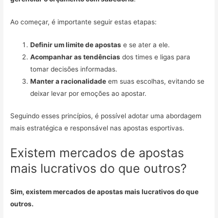
Ao começar, é importante seguir estas etapas:
Definir um limite de apostas
e se ater a ele.
Acompanhar as tendências
dos times e ligas para
tomar decisões informadas.
Manter a racionalidade
em suas escolhas, evitando se
deixar levar por emoções ao apostar.
Seguindo esses princípios, é possível adotar uma abordagem
mais estratégica e responsável nas apostas esportivas.
Existem mercados de apostas
mais lucrativos do que outros?
Sim, existem mercados de apostas mais lucrativos do que
outros.