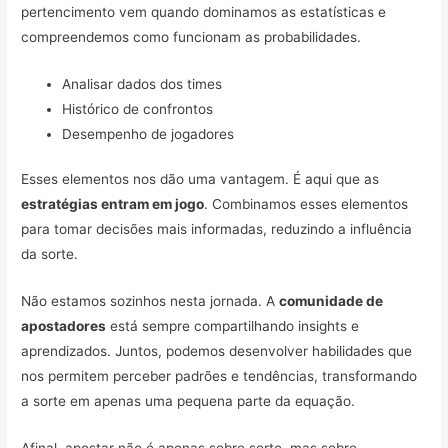
pertencimento vem quando dominamos as estatísticas e
compreendemos como funcionam as probabilidades.
Analisar dados dos times
Histórico de confrontos
Desempenho de jogadores
Esses elementos nos dão uma vantagem. É aqui que as
estratégias entram em jogo
. Combinamos esses elementos
para tomar decisões mais informadas, reduzindo a influência
da sorte.
Não estamos sozinhos nesta jornada. A
comunidade de
apostadores
está sempre compartilhando insights e
aprendizados. Juntos, podemos desenvolver habilidades que
nos permitem perceber padrões e tendências, transformando
a sorte em apenas uma pequena parte da equação.