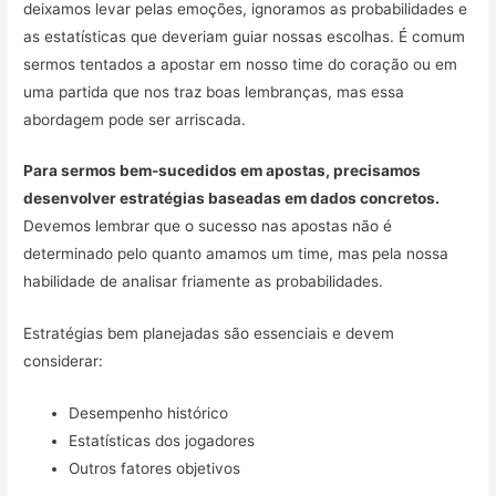
deixamos levar pelas emoções, ignoramos as probabilidades e
as estatísticas que deveriam guiar nossas escolhas. É comum
sermos tentados a apostar em nosso time do coração ou em
uma partida que nos traz boas lembranças, mas essa
abordagem pode ser arriscada.
Para sermos bem-sucedidos em apostas, precisamos
desenvolver estratégias baseadas em dados concretos.
Devemos lembrar que o sucesso nas apostas não é
determinado pelo quanto amamos um time, mas pela nossa
habilidade de analisar friamente as probabilidades.
Estratégias bem planejadas são essenciais e devem
considerar:
Desempenho histórico
Estatísticas dos jogadores
Outros fatores objetivos