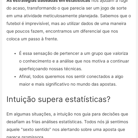
As estratégias baseadas em estatísticas
nos ajudam a fugir
do acaso, transformando o que parecia ser um jogo de sorte
em uma atividade meticulosamente planejada. Sabemos que o
futebol é imprevisível, mas ao utilizar dados de uma maneira
que poucos fazem, encontramos um diferencial que nos
coloca um passo à frente.
É essa sensação de pertencer a um grupo que valoriza
o conhecimento e a análise que nos motiva a continuar
aperfeiçoando nossas técnicas.
Afinal, todos queremos nos sentir conectados a algo
maior e mais significativo no mundo das apostas.
Intuição supera estatísticas?
Em algumas situações, a intuição nos guia para decisões que
desafiam as frias análises estatísticas. Todos nós já sentimos
aquele "sexto sentido" nos alertando sobre uma aposta que
parece promissora.