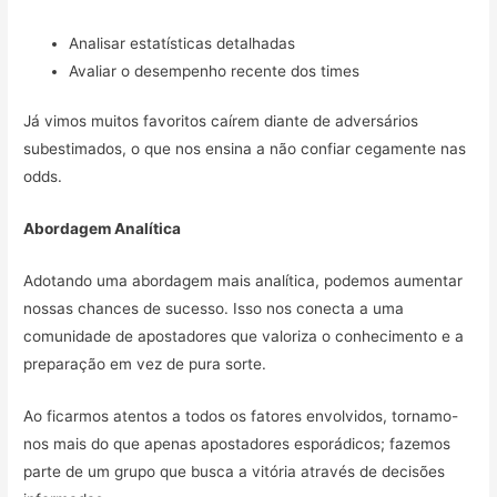
Analisar estatísticas detalhadas
Avaliar o desempenho recente dos times
Já vimos muitos favoritos caírem diante de adversários
subestimados, o que nos ensina a não confiar cegamente nas
odds.
Abordagem Analítica
Adotando uma abordagem mais analítica, podemos aumentar
nossas chances de sucesso. Isso nos conecta a uma
comunidade de apostadores que valoriza o conhecimento e a
preparação em vez de pura sorte.
Ao ficarmos atentos a todos os fatores envolvidos, tornamo-
nos mais do que apenas apostadores esporádicos; fazemos
parte de um grupo que busca a vitória através de decisões