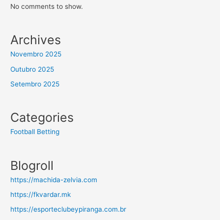
No comments to show.
Archives
Novembro 2025
Outubro 2025
Setembro 2025
Categories
Football Betting
Blogroll
https://machida-zelvia.com
https://fkvardar.mk
https://esporteclubeypiranga.com.br